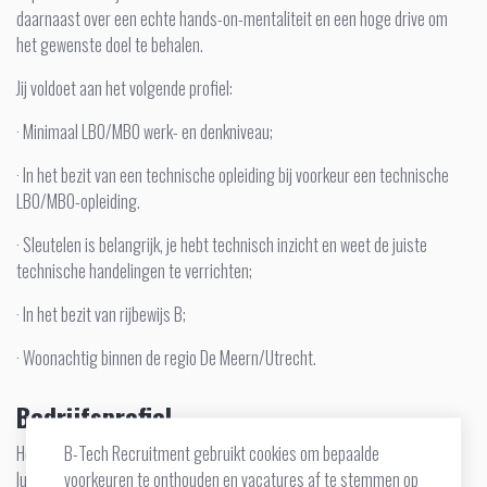
daarnaast over een echte hands-on-mentaliteit en een hoge drive om
het gewenste doel te behalen.
Jij voldoet aan het volgende profiel:
· Minimaal LBO/MBO werk- en denkniveau;
· In het bezit van een technische opleiding bij voorkeur een technische
LBO/MBO-opleiding.
· Sleutelen is belangrijk, je hebt technisch inzicht en weet de juiste
technische handelingen te verrichten;
· In het bezit van rijbewijs B;
· Woonachtig binnen de regio De Meern/Utrecht.
Bedrijfsprofiel
B-Tech Recruitment gebruikt cookies om bepaalde
Het bedrijf is gespecialiseerd in de levering en installatie van olie, vet,
voorkeuren te onthouden en vacatures af te stemmen op
lucht ten behoeve van de inrichting van garagewerkplaatsen. Kwaliteit,