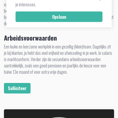
je interesses.
vakkundigheid, support en service zijn kenmerken van ons bedrijf. Wij
bedienen personenwagen- en truck werkplaatsen in Nederland. Zoals
bedrijven in het hoge segment evenals de garage om de hoek. Je bezoekt
dus verschillende klanten wat zorgt voor veel afwisseling.
Arbeidsvoorwaarden
Een leuke en leerzame werkplek in een gezellig (klein)team. Dagelijks zit
je bij klanten, je hebt dus veel vrijheid en afwisseling in je werk. Je salaris
is marktconform. Verder zijn de secundaire arbeidsvoorwaarden
aantrekkelijk, zoals een goed pensioen en jaarlijks de keuze voor een
halve 13e maand of voor extra vrije dagen.