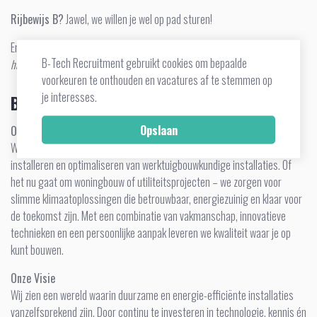
Rijbewijs B?
Jawel, we willen je wel op pad sturen!
En natuurlijk, net als wij:
ambitie
,
leergierigheid
en een gezonde dosis
B-Tech Recruitment gebruikt cookies om bepaalde
humor
!
voorkeuren te onthouden en vacatures af te stemmen op
je interesses.
Bedrijfsprofiel
Onze Missie
Wij brengen comfort en duurzaamheid samen door het ontwerpen,
installeren en optimaliseren van werktuigbouwkundige installaties. Of
het nu gaat om woningbouw of utiliteitsprojecten – we zorgen voor
slimme klimaatoplossingen die betrouwbaar, energiezuinig en klaar voor
de toekomst zijn. Met een combinatie van vakmanschap, innovatieve
technieken en een persoonlijke aanpak leveren we kwaliteit waar je op
kunt bouwen.
Onze Visie
Wij zien een wereld waarin duurzame en energie-efficiënte installaties
vanzelfsprekend zijn. Door continu te investeren in technologie, kennis én