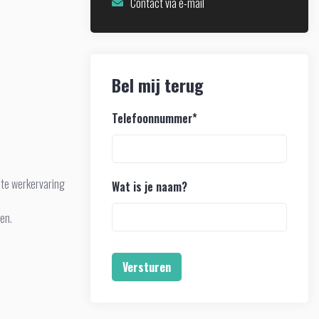
Contact via e-mail
Bel mij terug
Telefoonnummer
*
nte werkervaring
Wat is je naam?
men.
Versturen