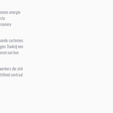
p zonne-energie
wste
groenere
staande systemen.
gen. Dankzij een
teren van hun
werkers die zich
chtheid centraal