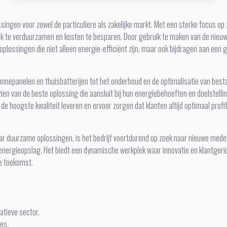
ssingen voor zowel de particuliere als zakelijke markt. Met een sterke focus o
ik te verduurzamen en kosten te besparen. Door gebruik te maken van de nieu
lossingen die niet alleen energie-efficiënt zijn, maar ook bijdragen aan een 
zonnepanelen en thuisbatterijen tot het onderhoud en de optimalisatie van be
en van de beste oplossing die aansluit bij hun energiebehoeften en doelstellin
de hoogste kwaliteit leveren en ervoor zorgen dat klanten altijd optimaal profi
ar duurzame oplossingen, is het bedrijf voortdurend op zoek naar nieuwe mede
 energieopslag. Het biedt een dynamische werkplek waar innovatie en klantgeri
e toekomst.
atieve sector.
ies.