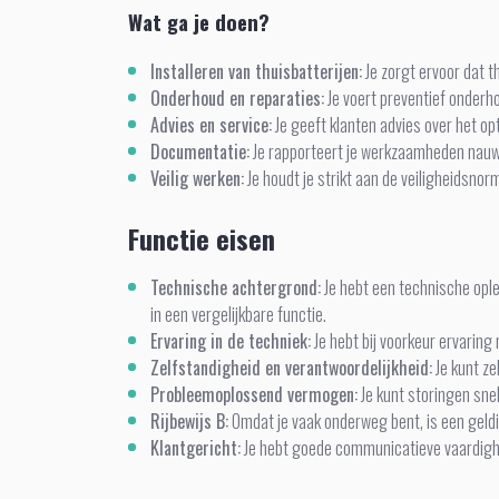
Wat ga je doen?
Installeren van thuisbatterijen:
Je zorgt ervoor dat t
Onderhoud en reparaties:
Je voert preventief onderh
Advies en service:
Je geeft klanten advies over het opt
Documentatie:
Je rapporteert je werkzaamheden nauwke
Veilig werken:
Je houdt je strikt aan de veiligheidsnor
Functie eisen
Technische achtergrond:
Je hebt een technische ople
in een vergelijkbare functie.
Ervaring in de techniek:
Je hebt bij voorkeur ervaring
Zelfstandigheid en verantwoordelijkheid:
Je kunt z
Probleemoplossend vermogen:
Je kunt storingen sne
Rijbewijs B:
Omdat je vaak onderweg bent, is een geldig
Klantgericht:
Je hebt goede communicatieve vaardighed