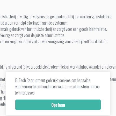
huisbatterijen veilig en volgens de geldende richtlijnen worden geïnstalleerd.
oud uit en verhelpt storingen aan de systemen.
imale gebruik van hun thuisbatterij en zorgt voor een goede klantrelatie.
urig en zorgt voor de juiste administratie.
men en zorgt voor een veilige werkomgeving voor zowel jezelf als de klant.
iding afgerond (bijvoorbeeld elektrotechniek of werktuigbouwkunde) of releva
 met het installeren van (thuis)batterijen, zonnepanelen of vergelijkbare syste
B-Tech Recruitment gebruikt cookies om bepaalde
elfstandig werken, maar kunt ook goed samenwerken binnen het team.
voorkeuren te onthouden en vacatures af te stemmen op
l herkennen en adequaat oplossen.
je interesses.
 rijbewijs B een vereiste.
en en weet klanten vriendelijk en professioneel te woord te staan.