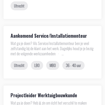
Utrecht
Aankomend Service/Installatiemonteur
Wat ga je doen? Als Service/installatiemonteur ben je veel
zelfstandig bij de klant aan het werk. Dagelijks houd je je bezig
met de volgende werkzaamheden: · ...
Utrecht
LBO
MBO
36 - 40 uur
Projectleider Werktuigbouwkunde
Wat ga je doen? Heb jij zin om écht het verschil te maken