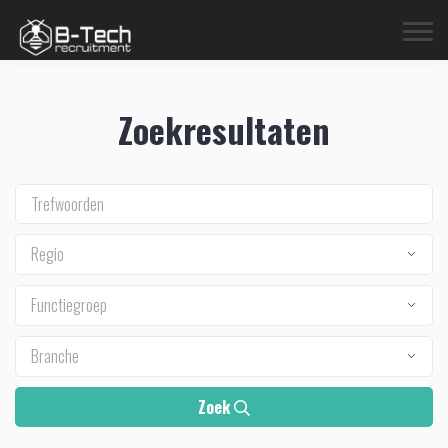
Zoekresultaten
Regio
Functiegroep
Branche
Zoek