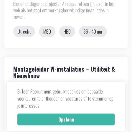
binnen uitdagende projecten? In deze rol ben jij de spil in het
web als het gaat om werktuigbouwkundige installaties in
zowel...
Utrecht
MBO
HBO
36 - 40 uur
Montageleider W-installaties – Utiliteit &
Nieuwbouw
Wat ga je doen? Leidinggeven: Je geeft leiding aan de
B-Tech Recruitment gebruikt cookies om bepaalde
montageploeg op locatie en coördineert de dagelijkse
werkzaamheden. Voortgang en kwaliteit: Je bewaakt de
voorkeuren te onthouden en vacatures af te stemmen op
voortgang,...
je interesses.
Utrecht
MBO
HBO
36 - 40 uur